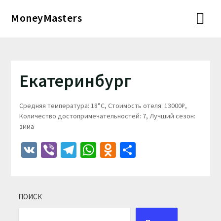
Перейти
MoneyMasters
к
содержимому
Екатеринбург
Средняя температура: 18°C, Стоимость отеля: 13000₽,
Количество достопримечательностей: 7, Лучший сезон:
зима
VK
Viber
Telegram
WhatsApp
Odnoklassniki
Отправить
ПОИСК