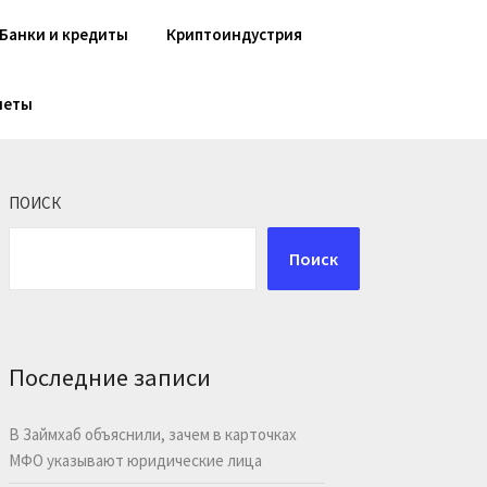
Банки и кредиты
Криптоиндустрия
шеты
ПОИСК
Поиск
Последние записи
В Займхаб объяснили, зачем в карточках
МФО указывают юридические лица