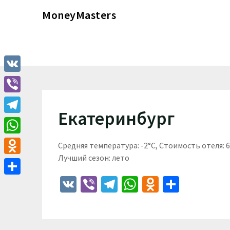
Перейти
MoneyMasters
к
содержимому
VK
Viber
Екатеринбург
Telegram
WhatsApp
Средняя температура: -2°C, Стоимость отеля:
Лучший сезон: лето
Odnoklassniki
VK
Viber
Telegram
WhatsApp
Odnoklass
Отпра
Отправить