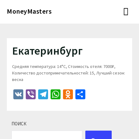
Перейти
MoneyMasters
к
содержимому
Екатеринбург
Средняя температура: 14°C, Стоимость отеля: 7000₽,
Количество достопримечательностей: 15, Лучший сезон:
весна
VK
Viber
Telegram
WhatsApp
Odnoklassniki
Отправить
ПОИСК