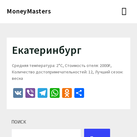
Перейти
MoneyMasters
к
содержимому
Екатеринбург
Средняя температура: 2°C, Стоимость отеля: 2000₽,
Количество достопримечательностей: 12, Лучший сезон:
весна
VK
Viber
Telegram
WhatsApp
Odnoklassniki
Отправить
ПОИСК