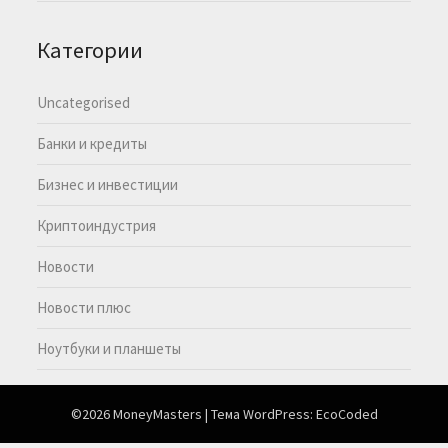
Категории
Uncategorised
Банки и кредиты
Бизнес и инвестиции
Криптоиндустрия
Новости
Новости плюс
Ноутбуки и планшеты
©2026 MoneyMasters
| Тема WordPress:
EcoCoded