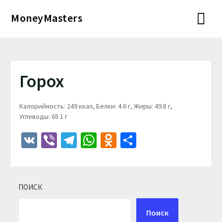
Перейти
MoneyMasters
к
содержимому
Горох
Калорийность: 249 ккал, Белки: 4.6 г, Жиры: 49.8 г,
Углеводы: 65.1 г
VK
Viber
Telegram
WhatsApp
Odnoklassniki
Отправить
ПОИСК
Поиск