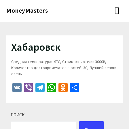
Перейти
MoneyMasters
к
содержимому
Хабаровск
Средняя температура: -9°C, Стоимость отеля: 3000₽,
Количество достопримечательностей: 30, Лучший сезон:
осень
VK
Viber
Telegram
WhatsApp
Odnoklassniki
Отправить
ПОИСК