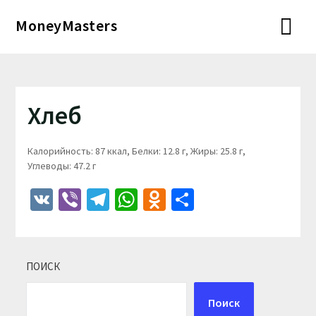
Перейти
MoneyMasters
к
содержимому
Хлеб
Калорийность: 87 ккал, Белки: 12.8 г, Жиры: 25.8 г,
Углеводы: 47.2 г
VK
Viber
Telegram
WhatsApp
Odnoklassniki
Отправить
ПОИСК
Поиск