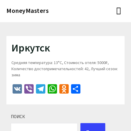
Перейти
MoneyMasters
к
содержимому
Иркутск
Средняя температура: 13°C, Стоимость отеля: 5000₽,
Количество достопримечательностей: 42, Лучший сезон:
зима
VK
Viber
Telegram
WhatsApp
Odnoklassniki
Отправить
ПОИСК