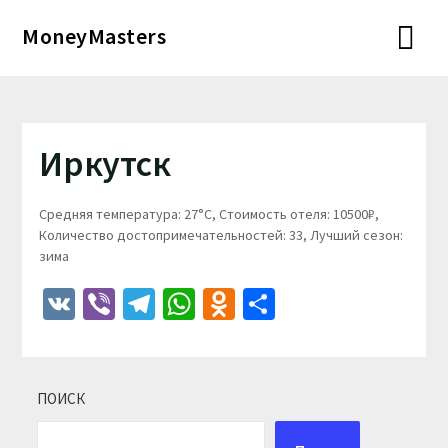
Перейти
MoneyMasters
к
содержимому
Иркутск
Средняя температура: 27°C, Стоимость отеля: 10500₽,
Количество достопримечательностей: 33, Лучший сезон:
зима
VK
Viber
Telegram
WhatsApp
Odnoklassniki
Отправить
ПОИСК