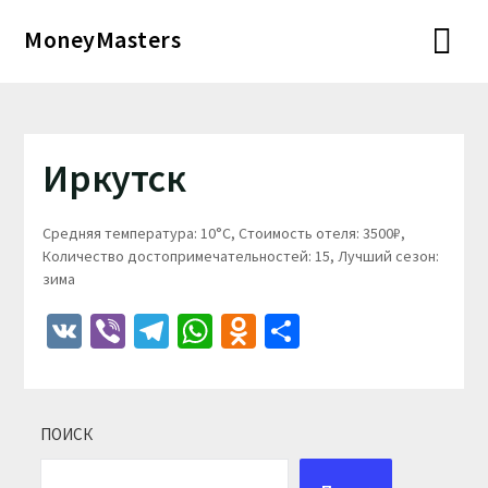
Перейти
MoneyMasters
к
содержимому
Иркутск
Средняя температура: 10°C, Стоимость отеля: 3500₽,
Количество достопримечательностей: 15, Лучший сезон:
зима
VK
Viber
Telegram
WhatsApp
Odnoklassniki
Отправить
ПОИСК