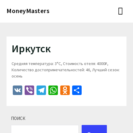
Перейти
MoneyMasters
к
содержимому
Иркутск
Средняя температура: 3°C, Стоимость отеля: 4000₽,
Количество достопримечательностей: 46, Лучший сезон:
осень
VK
Viber
Telegram
WhatsApp
Odnoklassniki
Отправить
ПОИСК