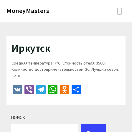
Перейти
MoneyMasters
к
содержимому
Иркутск
Средняя температура: 7°C, Стоимость отеля: 3500₽,
Количество достопримечательностей: 26, Лучший сезон:
лето
VK
Viber
Telegram
WhatsApp
Odnoklassniki
Отправить
ПОИСК