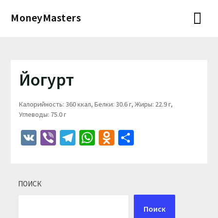
Перейти
MoneyMasters
к
содержимому
Йогурт
Калорийность: 360 ккал, Белки: 30.6 г, Жиры: 22.9 г,
Углеводы: 75.0 г
VK
Viber
Telegram
WhatsApp
Odnoklassniki
Отправить
ПОИСК
Поиск