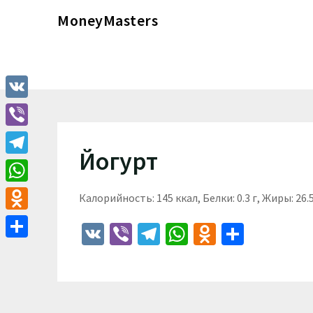
Перейти
MoneyMasters
к
содержимому
VK
Viber
Йогурт
Telegram
WhatsApp
Калорийность: 145 ккал, Белки: 0.3 г, Жиры: 26.5 
Odnoklassniki
VK
Viber
Telegram
WhatsApp
Odnoklass
Отпра
Отправить