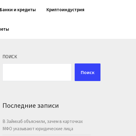
Банки и кредиты
Криптоиндустрия
шеты
ПОИСК
Поиск
Последние записи
В Займхаб объяснили, зачем в карточках
МФО указывают юридические лица