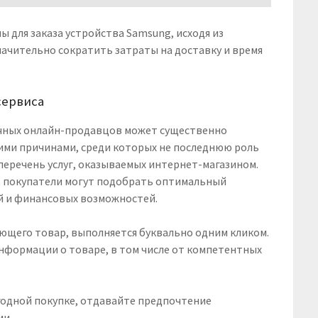
 для заказа устройства Samsung, исходя из
начительно сократить затраты на доставку и время
сервиса
личных онлайн-продавцов может существенно
кими причинами, среди которых не последнюю роль
еречень услуг, оказываемых интернет-магазином.
а. покупатели могут подобрать оптимальный
й и финансовых возможностей.
ающего товар, выполняется буквально одним кликом.
нформации о товаре, в том числе от компетентных
годной покупке, отдавайте предпочтение
ми.