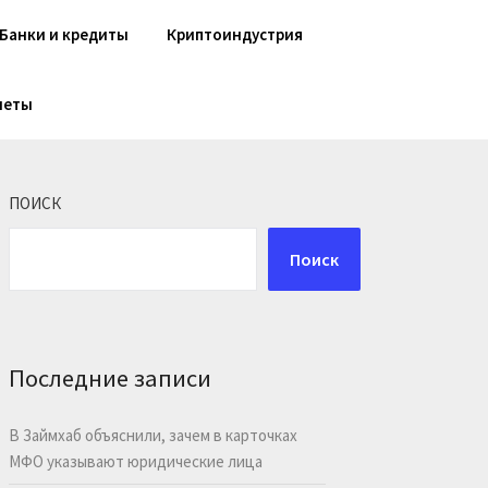
Банки и кредиты
Криптоиндустрия
шеты
ПОИСК
Поиск
Последние записи
В Займхаб объяснили, зачем в карточках
МФО указывают юридические лица