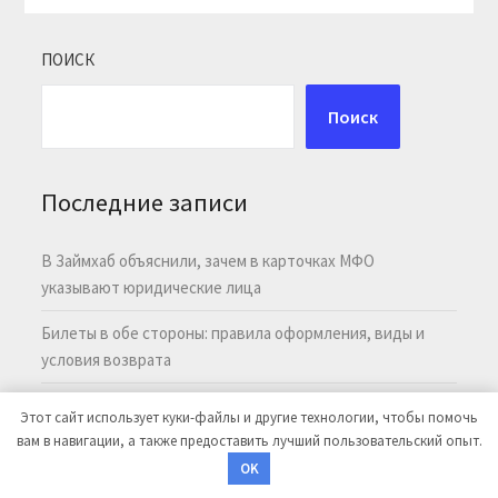
ПОИСК
Поиск
Последние записи
В Займхаб объяснили, зачем в карточках МФО
указывают юридические лица
Билеты в обе стороны: правила оформления, виды и
условия возврата
Электронные чаевые по QR-коду: принцип работы и
Этот сайт использует куки-файлы и другие технологии, чтобы помочь
порядок безналичных перечислений
вам в навигации, а также предоставить лучший пользовательский опыт.
OK
Топологическая сейсмология решений: