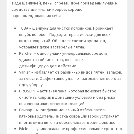
виде шампуней, пены, спреев. Ниже приведены лучшие
средства для чистки ковров, хорошо
зарекомендовавших себя:
TUBA – шампунь для чистки половиков. Проникает
вглубь волокон. Подходит практически для всех
видов покрытий. Обладает свежим ароматом,
устраняет даже застарелые пятна.
Karcher – одно лучших универсальных средств,
удаляет стойкие пятна, оказывает
дезинфицирующее действие.
Vanish – избавляет от различных видов пятен, запахов,
затхлости. Эффективно удаляет загрязнения всего за
одну уборку.
PROSEPT – активная пена, которая поможет быстро
очистить коврик в домашних условиях и без риска
появления аллергических реакций.
Елизар – многофункциональный отбеливатель-
пятновыводитель. Чистка ковра Елизаром устраняет
многие виды пятен и обеспечивает дезинфекцию.
IVIclean – универсальное профессиональное средство