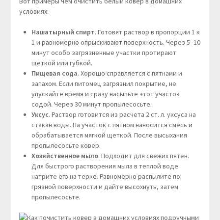
Вот примеры чем очистить белый ковер в домашних
условиях:
Нашатырный спирт
. Готовят раствор в пропорции 1 к
1 и равномерно опрыскивают поверхность. Через 5–10
минут особо загрязненные участки протирают
щеткой или губкой.
Пищевая сода
. Хорошо справляется с пятнами и
запахом. Если питомец загрязнил покрытие, не
упускайте время и сразу насыпьте этот участок
содой. Через 30 минут пропылесосьте.
Уксус
. Раствор готовится из расчета 2 ст. л. уксуса на
стакан воды. На участок с пятном наносится смесь и
обрабатывается мягкой щеткой. После высыхания
пропылесосьте ковер.
Хозяйственное мыло
. Подходит для свежих пятен.
Для быстрого растворения мыла в теплой воде
натрите его на терке. Равномерно распылите по
грязной поверхности и дайте высохнуть, затем
пропылесосьте.