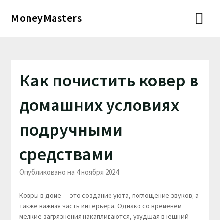
Перейти
MoneyMasters
к
содержимому
Как почистить ковер в
домашних условиях
подручными
средствами
Опубликовано на 4 ноября 2024
Ковры в доме — это создание уюта, поглощение звуков, а
также важная часть интерьера. Однако со временем
мелкие загрязнения накапливаются, ухудшая внешний