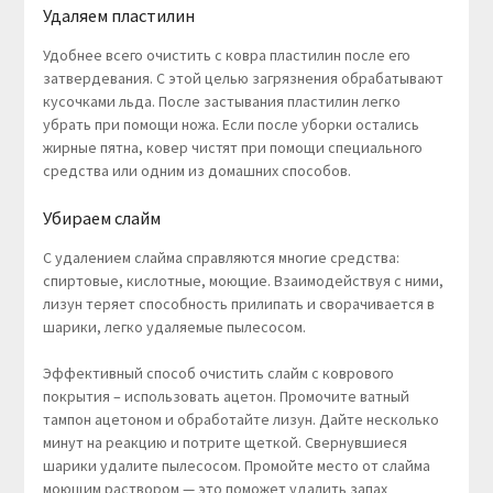
Удаляем пластилин
Удобнее всего очистить с ковра пластилин после его
затвердевания. С этой целью загрязнения обрабатывают
кусочками льда. После застывания пластилин легко
убрать при помощи ножа. Если после уборки остались
жирные пятна, ковер чистят при помощи специального
средства или одним из домашних способов.
Убираем слайм
С удалением слайма справляются многие средства:
спиртовые, кислотные, моющие. Взаимодействуя с ними,
лизун теряет способность прилипать и сворачивается в
шарики, легко удаляемые пылесосом.
Эффективный способ очистить слайм с коврового
покрытия – использовать ацетон. Промочите ватный
тампон ацетоном и обработайте лизун. Дайте несколько
минут на реакцию и потрите щеткой. Свернувшиеся
шарики удалите пылесосом. Промойте место от слайма
моющим раствором — это поможет удалить запах