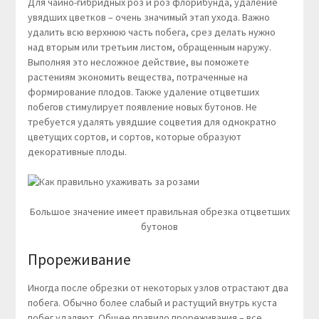
Для чайно-гибридных роз и роз флорибунда, удаление
увядших цветков – очень значимый этап ухода. Важно
удалить всю верхнюю часть побега, срез делать нужно
над вторым или третьим листом, обращенным наружу.
Выполняя это несложное действие, вы поможете
растениям экономить вещества, потраченные на
формирование плодов. Также удаление отцветших
побегов стимулирует появление новых бутонов. Не
требуется удалять увядшие соцветия для однократно
цветущих сортов, и сортов, которые образуют
декоративные плоды.
Большое значение имеет правильная обрезка отцветших
бутонов
Прореживание
Иногда после обрезки от некоторых узлов отрастают два
побега. Обычно более слабый и растущий внутрь куста
побег удаляют. Общее правило прореживания – все