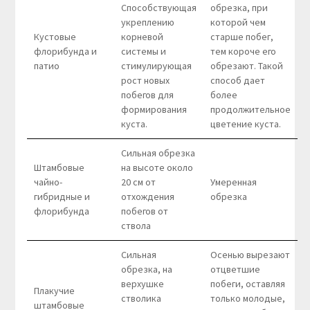
Способствующая
обрезка, при
укреплению
которой чем
Кустовые
корневой
старше побег,
флорибунда и
системы и
тем короче его
патио
стимулирующая
обрезают. Такой
рост новых
способ дает
побегов для
более
формирования
продолжительное
куста.
цветение куста.
Сильная обрезка
Штамбовые
на высоте около
чайно-
20 см от
Умеренная
гибридные и
отхождения
обрезка
флорибунда
побегов от
ствола
Сильная
Осенью вырезают
обрезка, на
отцветшие
верхушке
побеги, оставляя
Плакучие
стволика
только молодые,
штамбовые