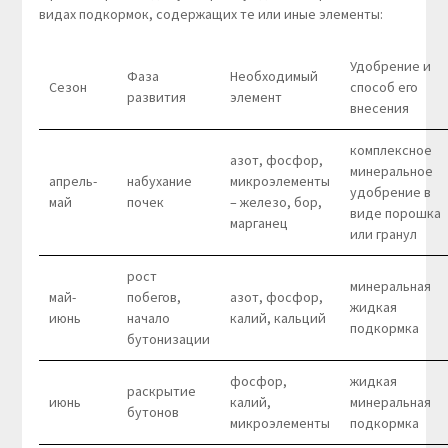
видах подкормок, содержащих те или иные элементы:
Удобрение и
Фаза
Необходимый
Сезон
способ его
развития
элемент
внесения
комплексное
азот, фосфор,
минеральное
апрель-
набухание
микроэлементы
удобрение в
май
почек
– железо, бор,
виде порошка
марганец
или гранул
рост
минеральная
май-
побегов,
азот, фосфор,
жидкая
июнь
начало
калий, кальций
подкормка
бутонизации
фосфор,
жидкая
раскрытие
июнь
калий,
минеральная
бутонов
микроэлементы
подкормка