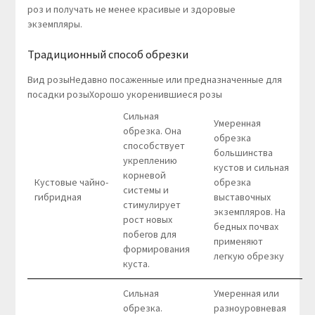
роз и получать не менее красивые и здоровые
экземпляры.
Традиционный способ обрезки
Вид розыНедавно посаженные или предназначенные для
посадки розыХорошо укоренившиеся розы
Сильная
Умеренная
обрезка. Она
обрезка
способствует
большинства
укреплению
кустов и сильная
корневой
Кустовые чайно-
обрезка
системы и
гибридная
выставочных
стимулирует
экземпляров. На
рост новых
бедных почвах
побегов для
применяют
формирования
легкую обрезку
куста.
Сильная
Умеренная или
обрезка.
разноуровневая