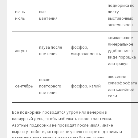
подкормка по
июнь-
пик
листу
июль
цветения
выставочных
экземпляров
комплексное
минеральное
пауза после
фосфор,
август
удобрение в
цветения
микроэлементы
виде порошка
или гранул
внесение
после
суперфосфата
сентябрь
повторного
фосфор, калий
или калийной
цветения
соли
Все подкормки проводятся утром или вечером в
пасмурный день, чтобы избежать ожогов растения.
Азотные подкормки не проводят после июля, иначе
вырастут побеги, которые не успеют вызреть до зимы и