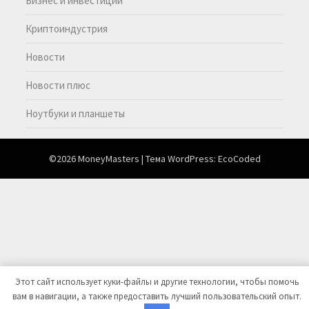
Бизнес и инвестиции
Криптоиндустрия
Новости
Новости плюс
Ноутбуки и планшеты
©2026 MoneyMasters
| Тема WordPress:
EcoCoded
Этот сайт использует куки-файлы и другие технологии, чтобы помочь
вам в навигации, а также предоставить лучший пользовательский опыт.