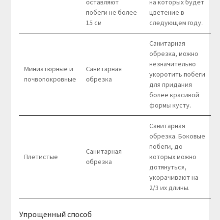
оставляют
на которых будет
побеги не более
цветение в
15 см
следующем году.
Санитарная
обрезка, можно
незначительно
Миниатюрные и
Санитарная
укоротить побеги
почвопокровные
обрезка
для придания
более красивой
формы кусту.
Санитарная
обрезка. Боковые
побеги, до
Санитарная
Плетистые
которых можно
обрезка
дотянуться,
укорачивают на
2/3 их длины.
Упрощенный способ