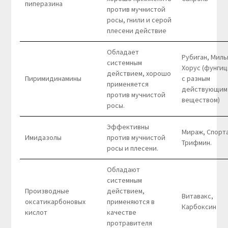
пиперазина
против мучнистой
росы, гнили и серой
плесени действие
Обладает
Рубиган, Миль
системным
Хорус (фунги
действием, хорошо
Пиримидинамины
с разным
применяется
действующим
против мучнистой
веществом)
росы.
Эффективны
Мираж, Спорта
Имидазолы
против мучнистой
Трифмин.
росы и плесени.
Обладают
системным
Производные
действием,
Витавакс,
оксатикарбоновых
применяются в
Карбоксин
кислот
качестве
протравителя