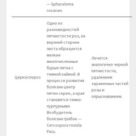
— Sphaceloma
rosarum.
Одно из
разновидностей
пятнистости роз, на
верхней стороне
листа образуются
мелкие
Лечится
многочисленные
аналогично черной
бурые пятна с
пятнистости,
темной каймой. В
Церкоспороз
удалением
процессе развития
зараженных частей
болезни центр
розы и
пятен серее, а края
опрыскиванием.
становятся темно-
пурпурными.
Возбудитель
болезни грибок —
Cercospora rosiola
Pass.