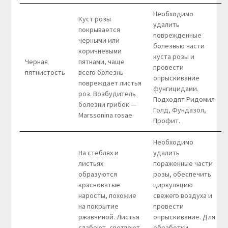
Необходимо
Куст розы
удалить
покрывается
поврежденные
черными или
болезнью части
коричневыми
куста розы и
Черная
пятнами, чаще
провести
пятнистость
всего болезнь
опрыскивание
повреждает листья
фунгицидами.
роз. Возбудитель
Подходят Ридомил
болезни грибок —
Голд, Фундазол,
Marssonina rosae
Профит.
Необходимо
На стеблях и
удалить
листьях
пораженные части
образуются
розы, обеспечить
красноватые
циркуляцию
наросты, похожие
свежего воздуха и
на покрытие
провести
ржавчиной. Листья
опрыскивание. Для
слабеют, светлеют
обработки