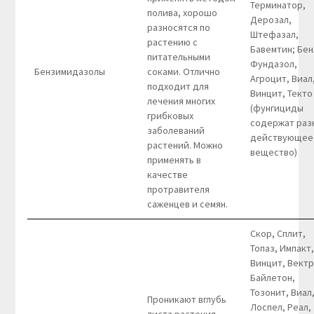
Терминатор,
полива, хорошо
Дерозал,
разносятся по
Штефазал,
растению с
Бавемтин; Бен
питательными
Фундазол,
Бензимидазолы
соками. Отлично
Агроцит, Виал
подходит для
Винцит, Текто
лечения многих
(фунгициды
грибковых
содержат раз
заболеваний
действующее
растений. Можно
вещество)
применять в
качестве
протравителя
саженцев и семян.
Скор, Сплит,
Топаз, Импакт,
Винцит, Вектр
Байлетон,
Тозонит, Виал
Проникают вглубь
Лоспел, Реал,