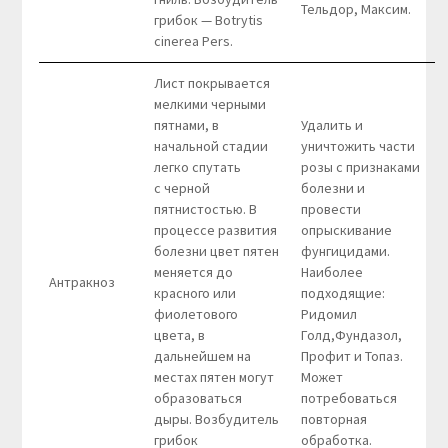
Тельдор, Максим.
грибок — Botrytis
cinerea Pers.
Лист покрывается
мелкими черными
пятнами, в
Удалить и
начальной стадии
уничтожить части
легко спутать
розы с признаками
с черной
болезни и
пятнистостью. В
провести
процессе развития
опрыскивание
болезни цвет пятен
фунгицидами.
меняется до
Наиболее
Антракноз
красного или
подходящие:
фиолетового
Ридомил
цвета, в
Голд,Фундазол,
дальнейшем на
Профит и Топаз.
местах пятен могут
Может
образоваться
потребоваться
дыры. Возбудитель
повторная
грибок
обработка.