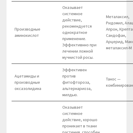
Оказывает
системное
Металаксил,
действие,
Ридомил, Ала
рекомендуется
Производные
Апрон, Крепта
однократное
аминокислот
Сандофан,
применение.
Арцерид, Мак
Эффективнно при
металаксил-М
лечении ложной
мучнистой росы.
Эффективен
Ацетамиды и
против
Танос —
производные
фитофтороза,
комбинирова
оксазолидина
альтернариоза,
милдью.
Оказывает
системное
действие, хорошо
проникает в ткани
растения, способен