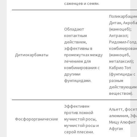
саженцев и семян.
Поликарбацин
Дитан, Акроб
Обладают
(манкоцеб);
контактным
Антракол;
действием,
Ридомил-Голд
эффективны в
комбинирова
Дитиокарбаматы
промежутках между
(манкоцеб,
лечением для
металаксил);
комбинирования с
Кабрио Топ
другими
(фунгициды с
фунгицидами.
разным
действующим
веществом).
Эффективен
Альетт, фосе
против ложной
алюминия, Эф
Фосфорорганические
мучнистой росы,
Мицу Алюфит
мучнистой росы и
Афуган
серой плесени.