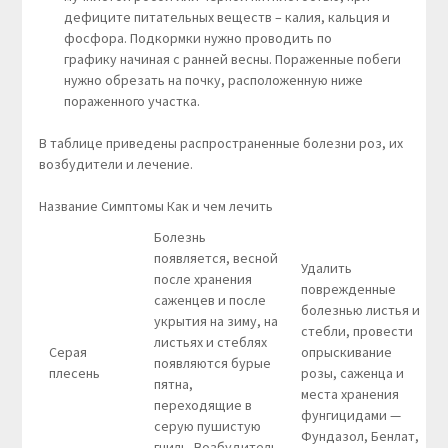
дефиците питательных веществ – калия, кальция и
фосфора. Подкормки нужно проводить по
графику начиная с ранней весны. Пораженные побеги
нужно обрезать на почку, расположенную ниже
пораженного участка.
В таблице приведены распространенные болезни роз, их
возбудители и лечение.
Название Симптомы Как и чем лечить
Болезнь
появляется, весной
Удалить
после хранения
поврежденные
саженцев и после
болезнью листья и
укрытия на зиму, на
стебли, провести
листьях и стеблях
Серая
опрыскивание
появляются бурые
плесень
розы, саженца и
пятна,
места хранения
переходящие в
фунгицидами —
серую пушистую
Фундазол, Бенлат,
гниль. Возбудитель