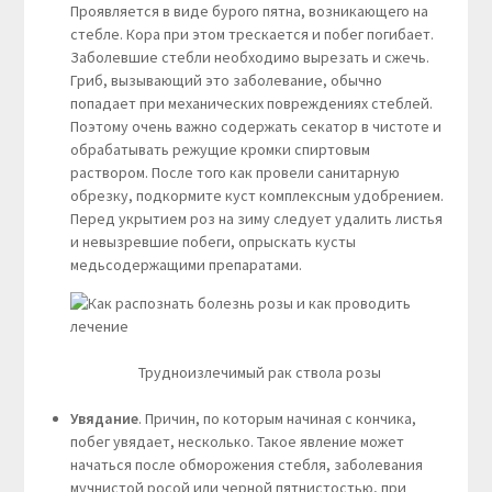
Проявляется в виде бурого пятна, возникающего на
стебле. Кора при этом трескается и побег погибает.
Заболевшие стебли необходимо вырезать и сжечь.
Гриб, вызывающий это заболевание, обычно
попадает при механических повреждениях стеблей.
Поэтому очень важно содержать секатор в чистоте и
обрабатывать режущие кромки спиртовым
раствором. После того как провели санитарную
обрезку, подкормите куст комплексным удобрением.
Перед укрытием роз на зиму следует удалить листья
и невызревшие побеги, опрыскать кусты
медьсодержащими препаратами.
Трудноизлечимый рак ствола розы
Увядание
. Причин, по которым начиная с кончика,
побег увядает, несколько. Такое явление может
начаться после обморожения стебля, заболевания
мучнистой росой или черной пятнистостью, при