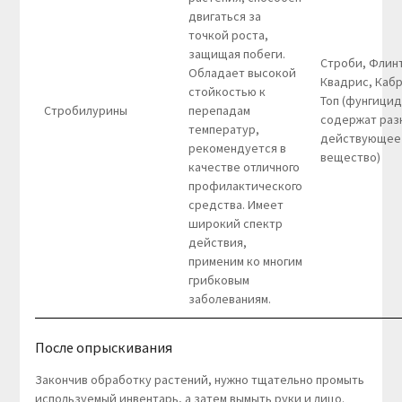
двигаться за
точкой роста,
защищая побеги.
Строби, Флинт
Обладает высокой
Квадрис, Каб
стойкостью к
Топ (фунгици
Стробилурины
перепадам
содержат раз
температур,
действующее
рекомендуется в
вещество)
качестве отличного
профилактического
средства. Имеет
широкий спектр
действия,
применим ко многим
грибковым
заболеваниям.
После опрыскивания
Закончив обработку растений, нужно тщательно промыть
используемый инвентарь, а затем вымыть руки и лицо.