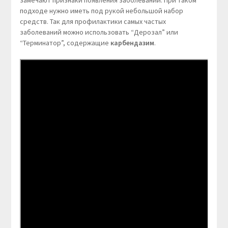
замечают признаки появления заболеваний. При таком
подходе нужно иметь под рукой небольшой набор
средств. Так для профилактики самых частых
заболеваний можно использовать “Дерозал” или
“Терминатор”, содержащие
карбендазим
.