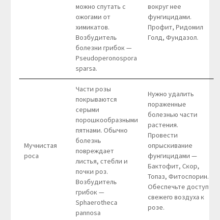
можно спутать с
вокруг нее
ожогами от
фунгицидами.
химикатов.
Профит, Ридомил
Возбудитель
Голд, Фундазол.
болезни грибок —
Pseudoperonospora
sparsa.
Части розы
Нужно удалить
покрываются
пораженные
серыми
болезнью части
порошкообразными
растения.
пятнами. Обычно
Провести
болезнь
Мучнистая
опрыскивание
повреждает
роса
фунгицидами —
листья, стебли и
Бактофит, Скор,
почки роз.
Топаз, Фитоспорин.
Возбудитель
Обеспечьте доступ
грибок —
свежего воздуха к
Sphaerotheca
розе.
pannosa