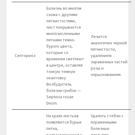
Болезнь во многом
схожа с другими
пятнистостями,
лист покрывается
многочисленными
Лечится
пятнами темно-
аналогично черной
бурого цвета,
пятнистости,
которые со
Септориоз
удалением
временем светлеют
зараженных частей
в центре, оставляя
розы и
тонкую темную
опрыскиванием.
окантовку.
Возбудитель
болезни грибок —
Septoria rosae
Desm.
На краях листьев
Удалить стебли с
появляются бурые
пораженными
пятна,
болезнью
разрастающиеся к
листьями,