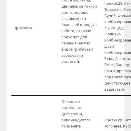
листа растения,
Премис25, Рак
двигаясь за точкой
Террасил, Тилт
роста, хорошо
Суми8, Фальк
защищают от
комбинирова
болезней молодые
Триазолы
фунгицид,
побеги, отлично
Фоликур
подходят для
комбинирован
лечения многих
Шавит
видов грибковых
комбинирован
заболевани
Рекс, Аллегро
растений.
Плюс, Бампер,
Альто (препар
содержат раз
действующее
вещество).
Обладают
системным
действием,
рекомендуется
Превикур, Тат
применять
Топсин-М, Каб