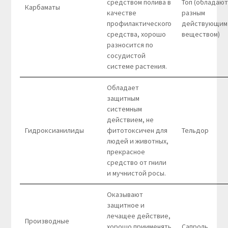
средством полива в
Топ (обладают
Карбаматы
качестве
разным
профилактического
действующим
средства, хорошо
веществом)
разносится по
сосудистой
системе растения.
Обладает
защитным
системным
действием, не
Гидроксианилиды
фитотоксичен для
Тельдор
людей и животных,
прекрасное
средство от гнили
и мучнистой росы.
Оказывают
защитное и
лечащее действие,
Производные
хорошо приименять
Сапроль