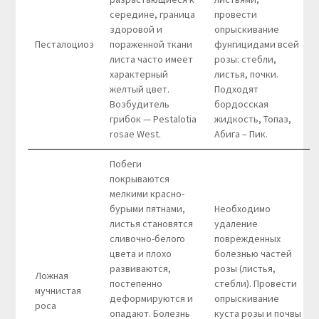
середине, граница
провести
здоровой и
опрыскивание
Песталоциоз
пораженной ткани
фунгицидами всей
листа часто имеет
розы: стебли,
характерный
листья, почки.
желтый цвет.
Подходят
Возбудитель
бордосская
грибок — Pestalotia
жидкость, Топаз,
rosae West.
Абига – Пик.
Побеги
покрываются
мелкими красно-
бурыми пятнами,
Необходимо
листья становятся
удаление
сливочно-белого
поврежденных
цвета и плохо
болезнью частей
развиваются,
розы (листья,
Ложная
постепенно
стебли). Провести
мучнистая
деформируются и
опрыскивание
роса
опадают. Болезнь
куста розы и почвы