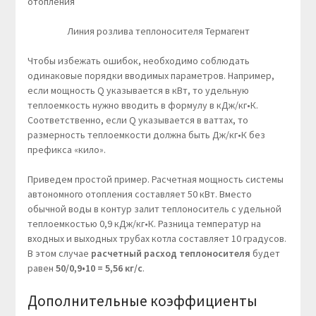
Линия розлива теплоносителя Термагент
Чтобы избежать ошибок, необходимо соблюдать
одинаковые порядки вводимых параметров. Например,
если мощность Q указывается в кВт, то удельную
теплоемкость нужно вводить в формулу в кДж/кг•К.
Соответственно, если Q указывается в ваттах, то
размерность теплоемкости должна быть Дж/кг•К без
префикса «кило».
Приведем простой пример. Расчетная мощность системы
автономного отопления составляет 50 кВт. Вместо
обычной воды в контур залит теплоноситель с удельной
теплоемкостью 0,9 кДж/кг•К. Разница температур на
входных и выходных трубах котла составляет 10 градусов.
В этом случае
расчетный расход теплоносителя
будет
равен
50/0,9•10 = 5,56 кг/с
.
Дополнительные коэффициенты