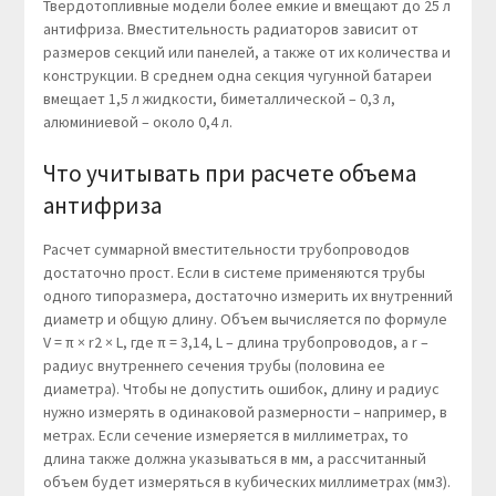
Твердотопливные модели более емкие и вмещают до 25 л
антифриза. Вместительность радиаторов зависит от
размеров секций или панелей, а также от их количества и
конструкции. В среднем одна секция чугунной батареи
вмещает 1,5 л жидкости, биметаллической – 0,3 л,
алюминиевой – около 0,4 л.
Что учитывать при расчете объема
антифриза
Расчет суммарной вместительности трубопроводов
достаточно прост. Если в системе применяются трубы
одного типоразмера, достаточно измерить их внутренний
диаметр и общую длину. Объем вычисляется по формуле
V = π × r2 × L, где π = 3,14, L – длина трубопроводов, а r –
радиус внутреннего сечения трубы (половина ее
диаметра). Чтобы не допустить ошибок, длину и радиус
нужно измерять в одинаковой размерности – например, в
метрах. Если сечение измеряется в миллиметрах, то
длина также должна указываться в мм, а рассчитанный
объем будет измеряться в кубических миллиметрах (мм3).