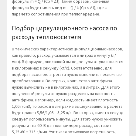
формулы m = Q / (Cp × Δt). Таким образом, конечная
формула будет иметь вид m = Q / k (Cp × Δt), где k –
параметр сопротивления при теплопередаче.
Подбор циркуляционного насоса по
расходу теплоносителя
В технических характеристиках циркуляционных насосов,
как правило, расход указывается в литрах в минуту (л/
мин). В формуле, описанной выше, результат указывается
в килограммах в секунду (кг/с). Соответственно, для
подбора насосного агрегата нужно выполнить несложные
преобразования. Во-первых, количество антифриза
нужно вычислить не в килограммах, а в литрах. Для этого
полученный результат нужно разделить на плотность
антифриза. Например, если жидкость имеет плотность
1,06 г/см3, то расход в литрах из вышеуказанного расчета
будет равен 5,56/1,06 = 5,25 л/с. Во-вторых, вместо секунд
следует использовать минуты. Для этого нужно умножить
результат на 60. В данном примере расход составит
5,25•60 = 315 л/мин. Учитывая возможную погрешность,