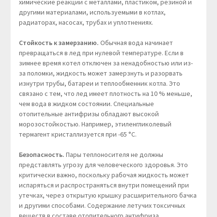
химические реакции с металлами, пластиком, резиной и
другими материалами, используемыми в котлах,
радиаторах, насосах, трубах и уплотнениях.
Стойкость к замерзанию.
Обычная вода начинает
превращаться в лед при нулевой температуре. Если в
зимнее время котел отключен за ненадобностью или из-
за поломки, жидкость может замерзнуть и разорвать
изнутри трубы, батареи и теплообменник котла. Это
связано с тем, что лед имеет плотность на 10 % меньше,
чем вода в жидком состоянии. Специальные
отопительные антифризы обладают высокой
морозостойкостью. Например, этиленгликолевый
термагент кристаллизуется при -65 °C.
Безопасность.
Пары теплоносителя не должны
представлять угрозу для человеческого здоровья. Это
критически важно, поскольку рабочая жидкость может
испаряться и распространяться внутри помещений при
утечках, через открытую крышку расширительного бачка
и другими способами. Содержание летучих токсичных
веществ в составе отопительного антифриза