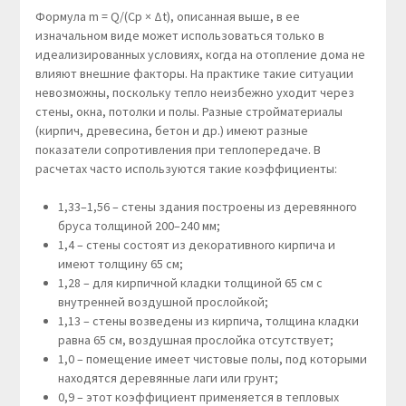
Формула m = Q/(Cp × Δt), описанная выше, в ее
изначальном виде может использоваться только в
идеализированных условиях, когда на отопление дома не
влияют внешние факторы. На практике такие ситуации
невозможны, поскольку тепло неизбежно уходит через
стены, окна, потолки и полы. Разные стройматериалы
(кирпич, древесина, бетон и др.) имеют разные
показатели сопротивления при теплопередаче. В
расчетах часто используются такие коэффициенты:
1,33–1,56 – стены здания построены из деревянного
бруса толщиной 200–240 мм;
1,4 – стены состоят из декоративного кирпича и
имеют толщину 65 см;
1,28 – для кирпичной кладки толщиной 65 см с
внутренней воздушной прослойкой;
1,13 – стены возведены из кирпича, толщина кладки
равна 65 см, воздушная прослойка отсутствует;
1,0 – помещение имеет чистовые полы, под которыми
находятся деревянные лаги или грунт;
0,9 – этот коэффициент применяется в тепловых