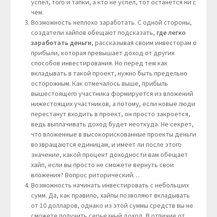
успел, того и тапки, а кто не успел, тот останется ни с
чем.
Возможность неплохо заработать. С одной стороны,
создатели хайпов обещают подсказать,
где легко
заработать деньги
, рассказывая своим инвесторам о
прибыли, которая превышает доход от других
способов инвестирования. Но перед тем как
вкладывать в такой проект, нужно быть предельно
осторожным. Как отмечалось выше, прибыль
вышестоящего участника формируется из вложений
нижестоящих участников, а потому, если новые люди
перестанут входить в проект, он просто закроется,
ведь выплачивать доход будет неоткуда. Не секрет,
что вложенные в высокорискованные проекты деньги
возвращаются единицам, и имеет ли после этого
значение, какой процент доходности вам обещает
хайп, если вы просто не сможете вернуть свои
вложения? Вопрос риторический…
Возможность начинать инвестировать с небольших
сумм. Да, как правило, хайпы позволяют вкладывать
от 10 долларов, однако из этой суммы средств вы не
сможете получить серьезный доход. В отличие от