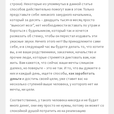
строки). Некоторые из упомянутых в данной статье
способов действительно помогут вам в этом. Только
представьте себе: никакого занудного начальника,
который за десять – двадцать тысяч в месяц просто
“выносит мозг”, нет необходимости вставать по утрам и
бороться с будильником, который так и хочется
размазать об стенку, чтобы он перестал издавать эти
ужасные звуки. Ничего этого нет! Вы принадлежите сами
себе, и в следующий час вы будете делать то, что хотите
вы, а не ваши родственники, заказчики, начальство и
прочие люди, которые стремятся диктовать вам, как
жить. Вам кажется, что сейчас ваши мечты слишком
далеко, но поверьте – это не так. И то, что вы думаете о
них и каждый день, ищете способы,
как заработать
деньги
и достичь своей цели, уже ставит вас на
несколько ступеней выше человека, у которого нет ни
мечты, ни цели.
Соответственно, у такого человека никогда и не будет
много денег, они ему просто не нужны, потому он может со
спокойной душой потратить их на реализацию