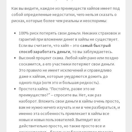
Как вы видите, каждое из преимуществ хайпов имеет под
собой определенные недостатки, чего нельзя сказать о
рисках, которые более чем реальны и неоспоримы:
100% риск потерять свои деньги. Никаких страховок и
гарантий при вложении денег в хайпы не существует.
Если вы считаете, что хайп – это
самый быстрый
способ заработать деньги
, то вы заблуждаетесь.
Высокий процент скама. Любой хайп рано или поздно
соскамится, а его участники потеряют свои деньги.
Это правило не имеет исключений и справедливо
даже к хайпам, которые умудряются дожить до
одного года (хотя это и большая редкость).
Простота хайпа. “Постойте, разве это не
преимущество?” – спросите вы. Нет, как раз
наоборот. Вложить свои деньги в хайпы очень просто,
вам не нужно ничего изучать и ни в чем разбираться, и
именно эта особенность привлекает в хайпы все
новых и новых пользователей. Выглядит все
действительно просто, но также просто все и
заканчивается – банальным банкротством проекта,