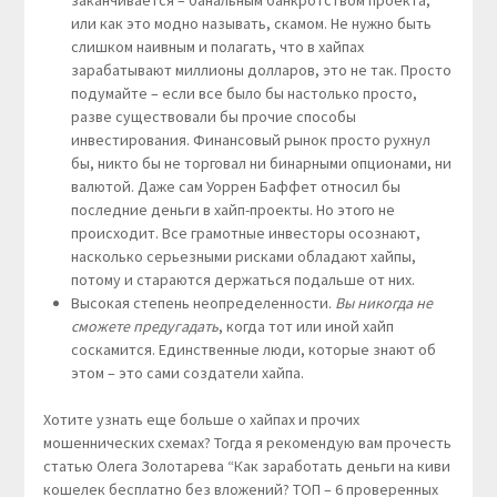
или как это модно называть, скамом. Не нужно быть
слишком наивным и полагать, что в хайпах
зарабатывают миллионы долларов, это не так. Просто
подумайте – если все было бы настолько просто,
разве существовали бы прочие способы
инвестирования. Финансовый рынок просто рухнул
бы, никто бы не торговал ни бинарными опционами, ни
валютой. Даже сам Уоррен Баффет относил бы
последние деньги в хайп-проекты. Но этого не
происходит. Все грамотные инвесторы осознают,
насколько серьезными рисками обладают хайпы,
потому и стараются держаться подальше от них.
Высокая степень неопределенности.
Вы никогда не
сможете предугадать
, когда тот или иной хайп
соскамится. Единственные люди, которые знают об
этом – это сами создатели хайпа.
Хотите узнать еще больше о хайпах и прочих
мошеннических схемах? Тогда я рекомендую вам прочесть
статью Олега Золотарева “Как заработать деньги на киви
кошелек бесплатно без вложений? ТОП – 6 проверенных