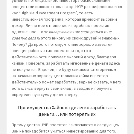
удивить потенциального инвестора баснословными
процентами и множеством выгод. HYIP расшифровывается
как “High Yield Investment Program”, то есть
инвестиционная программа, которая приносит высокий
доход. Лично мое отношение к подобным проектам
однозначное –
я не вкладываю в них свои деньги и не
советую делать
этого никому из своих друзей и знакомых.
Почему? Да просто потому, что мне хорошо известен
принцип работы этих проектов и то, кто в
действительности получает высокий доход благодаря
хайпам. Поверьте,
заработать мгновенные деньги
здесь
не получится. Впрочем, не буду слишком категоричным –
на начальных порах существования хайпа инвестор
действительно может заработать, вернее сказать, у него
есть шансы вернуть свой вклад, а заодно и получить
определенную сумму денег сверху.
Преимущества Хайпов: где легко заработать
деньги… или потерять их
Преимущества HYIP-проектов заключаются в следующем:
Вам не понадобится учиться инвестированию для того,