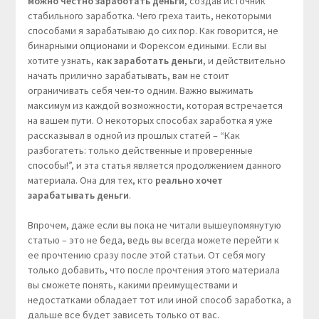
можно честно заработать деньги
, создав источник
стабильного заработка. Чего греха таить, некоторыми
способами я зарабатываю до сих пор. Как говорится, не
бинарными опционами и Форексом едиными. Если вы
хотите узнать,
как заработать деньги
, и действительно
начать прилично зарабатывать, вам не стоит
ограничивать себя чем-то одним. Важно выжимать
максимум из каждой возможности, которая встречается
на вашем пути. О некоторых способах заработка я уже
рассказывал в одной из прошлых статей – “Как
разбогатеть: только действенные и проверенные
способы!”, и эта статья является продолжением данного
материала. Она для тех, кто
реально хочет
зарабатывать деньги
.
Впрочем, даже если вы пока не читали вышеупомянутую
статью – это не беда, ведь вы всегда можете перейти к
ее прочтению сразу после этой статьи. От себя могу
только добавить, что после прочтения этого материала
вы сможете понять, какими преимуществами и
недостатками обладает тот или иной способ заработка, а
дальше все будет зависеть только от вас.