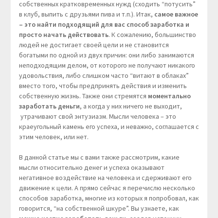
собственных кратковременных нужд (сходить “потусить”
в клуб, выпить с друзьями пива и т.п.). Итак,
самое важное
– это найти подходящий для вас способ заработка и
просто начать действовать
. К сожалению, большинство
людей не достигает своей цели и не становится
богатыми по одной из двух причин: они либо занимаются
неподходящим делом, от которого не получают никакого
удовольствия, либо слишком часто “витают в облаках”
вместо того, чтобы предпринять действия и изменить
собственную жизнь. Также они стремятся
моментально
заработать деньги
, а когда у них ничего не выходит,
утрачивают свой энтузиазм. Мысли человека – это
краеугольный камень его успеха, и неважно, соглашается с
этим человек, или нет.
В данной статье мы с вами также рассмотрим, какие
мысли относительно денег и успеха оказывают
негативное воздействие на человека и сдерживают его
движение к цели. А прямо сейчас я перечислю несколько
способов заработка, многие из которых я попробовал, как
говорится, “на собственной шкуре”. Вы узнаете, как