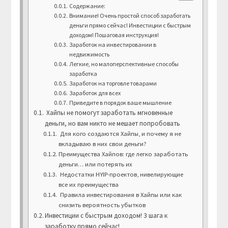
Содержание:
Внимание! Очень простой способ заработать
деньги прямо сейчас! Инвестиции с быстрым
доходом! Пошаговая инструкция!
Заработок на инвестировании в
недвижимость
Легкие, но малоперспективные способы
заработка
Заработок на торговле товарами
Заработок для всех
Приведите в порядок ваше мышление
Хайпы не помогут заработать мгновенные
деньги, но вам никто не мешает попробовать
Для кого создаются Хайпы, и почему я не
вкладываю в них свои деньги?
Преимущества Хайпов: где легко заработать
деньги… или потерять их
Недостатки HYIP-проектов, нивелирующие
все их преимущества
Правила инвестирования в Хайпы или как
снизить вероятность убытков
Инвестиции с быстрым доходом! 3 шага к
заработку прямо сейчас!