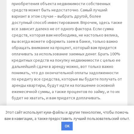
приобретения объекта недвижимости собственных
средств может быть недостаточно. Самый лучший
вариант в этом случае – выбрать другой, более
доступный способ инвестирования. Впрочем, здесь также
все зависит далеко не от одного фактора. Если сумма
средств, которая вам необходима, не настолько велика,
вы всегда можете оформить заем в банке, только важно
обращать внимание на процент, который вам придется
оплачивать за использование заемных денег. Брать 100%
кредитных средств на покупку недвижимости с целью ее
дальнейшей сдачи в аренду можно, вот только важно
понимать, что до окончательной оплаты задолженности
по кредиту все средства, которые вы будете получать от
аренды квартиры, будут идти на погашение основной
ежемесячной суммы, а также процентов по займу, и то их
будет не хватать, и вам придется доплачивать.
Факторы, на которые стоит обратить особое
Этот сайт использует куки-файлы и другие технологии, чтобы помочь
внимание
вам в навигации, а также предоставить лучший пользовательский опыт.
OK
Прежде, чем вложить свои деньги в покупку квартиры или