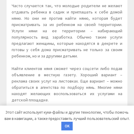
Часто случается так, что молодые родители не желают
отдавать ребенка в садик и приглашать к себе домой
няню. Но они не против найти няню, которая будет
присматривать за их ребенком на своей территории.
Услуги няни на ее территории – набирающий
популярность вид заработка. Обычно такие услуги
предлагают женщины, которые находятся в декрете и
готовы у себя дома присматривать не только за своим
ребенком, но и за другими детьми.
Найти клиентов няня сможет через соцсети либо подав
объявление в местную газету. Хороший вариант –
реклама своих услуг на листовках. Еще вариант – можно
обратиться в агентства по подбору нянь. Многие няни
находят желающих воспользоваться их услугами на
детской площадке.
Этот сайт использует куки-файлы и другие технологии, чтобы помочь
Чтобы нашедшиеся клиенты заинтересовались вашей
вам в навигации, а также предоставить лучший пользовательский опыт.
кандидатурой – важно заранее подготовить дом к
приему чужого ребенка. Необходимо:
OK