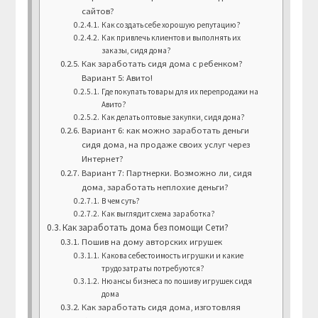
сайтов?
Как создать себе хорошую репутацию?
Как привлечь клиентов и выполнять их
заказы, сидя дома?
Как заработать сидя дома с ребенком?
Вариант 5: Авито!
Где покупать товары для их перепродажи на
Авито?
Как делать оптовые закупки, сидя дома?
Вариант 6: как можно заработать деньги
сидя дома, на продаже своих услуг через
Интернет?
Вариант 7: Партнерки. Возможно ли, сидя
дома, заработать неплохие деньги?
В чем суть?
Как выглядит схема заработка?
Как заработать дома без помощи Сети?
Пошив на дому авторских игрушек
Какова себестоимость игрушки и какие
трудозатраты потребуются?
Нюансы бизнеса по пошиву игрушек сидя
дома
Как заработать сидя дома, изготовляя