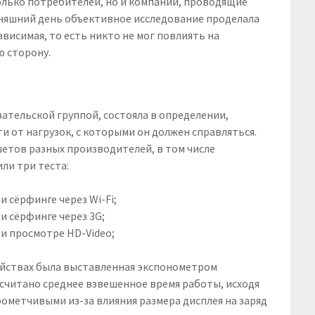
только потребителей, но и компании, проводящие
одняшний день объективное исследование проделала
ависимая, то есть никто не мог повлиять на
ю сторону.
вательской группой, состояла в определении,
и от нагрузок, с которыми он должен справляться.
етов разных производителей, в том числе
ли три теста:
 сёрфинге через Wi-Fi;
и сёрфинге через 3G;
ри просмотре HD-Video;
ройствах была выставленная экспонометром
дсчитано среднее взвешенное время работы, исходя
рометчивыми из-за влияния размера дисплея на заряд