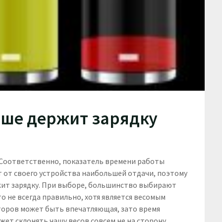
ьше держит зарядку
Соответственно, показатель времени работы
 от своего устройства наибольшей отдачи, поэтому
жит зарядку. При выборе, большинство выбирают
то не всегда правильно, хотя является весомым
торов может быть впечатляющая, зато время
жет склонять чашу весов совсем не на сторону