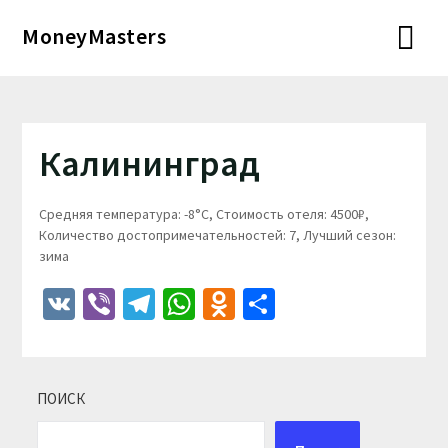
Перейти
MoneyMasters
к
содержимому
Калининград
Средняя температура: -8°C, Стоимость отеля: 4500₽,
Количество достопримечательностей: 7, Лучший сезон:
зима
VK
Viber
Telegram
WhatsApp
Odnoklassniki
Отправить
ПОИСК