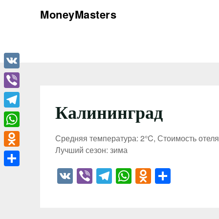
Перейти
MoneyMasters
к
содержимому
VK
Viber
Калининград
Telegram
WhatsApp
Средняя температура: 2°C, Стоимость отеля
Лучший сезон: зима
Odnoklassniki
VK
Viber
Telegram
WhatsApp
Odnoklass
Отпра
Отправить