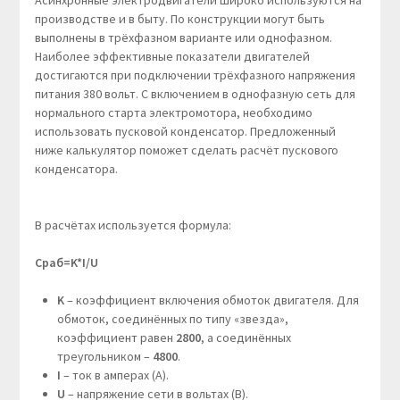
Асинхронные электродвигатели широко используются на
производстве и в быту. По конструкции могут быть
выполнены в трёхфазном варианте или однофазном.
Наиболее эффективные показатели двигателей
достигаются при подключении трёхфазного напряжения
питания 380 вольт. С включением в однофазную сеть для
нормального старта электромотора, необходимо
использовать пусковой конденсатор. Предложенный
ниже калькулятор поможет сделать расчёт пускового
конденсатора.
В расчётах используется формула:
Cраб=K*I/U
K
– коэффициент включения обмоток двигателя. Для
обмоток, соединённых по типу «звезда»,
коэффициент равен
2800
, а соединённых
треугольником –
4800
.
I
– ток в амперах (А).
U
– напряжение сети в вольтах (В).