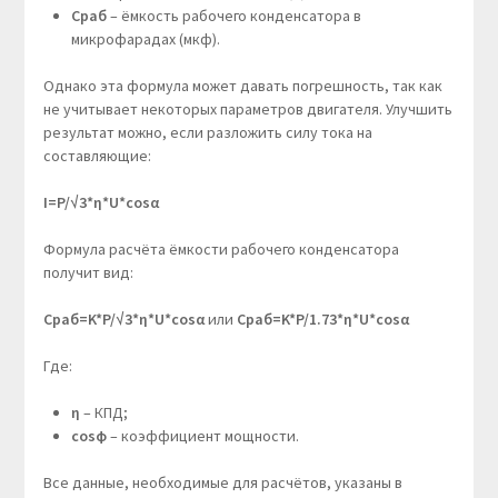
Cраб
– ёмкость рабочего конденсатора в
микрофарадах (мкф).
Однако эта формула может давать погрешность, так как
не учитывает некоторых параметров двигателя. Улучшить
результат можно, если разложить силу тока на
составляющие:
I=P/√3*η*U*cosα
Формула расчёта ёмкости рабочего конденсатора
получит вид:
Cраб=K*P/√3*η*U*cosα
или
Cраб=K*P/1.73*η*U*cosα
Где:
η
– КПД;
cosϕ
– коэффициент мощности.
Все данные, необходимые для расчётов, указаны в