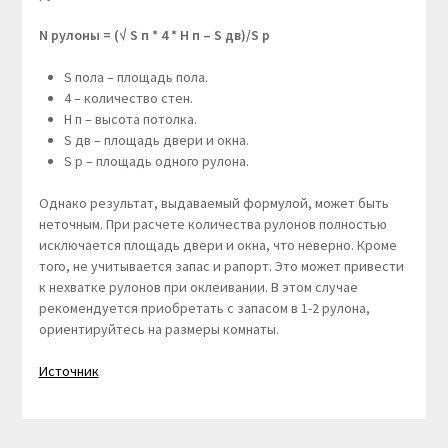
N рулоны = (√ S п * 4 * H п – S дв)/S р
S пола – площадь пола.
4 – количество стен.
H п – высота потолка.
S дв – площадь двери и окна.
S р – площадь одного рулона.
Однако результат, выдаваемый формулой, может быть
неточным. При расчете количества рулонов полностью
исключается площадь двери и окна, что неверно. Кроме
того, не учитывается запас и рапорт. Это может привести
к нехватке рулонов при оклеивании. В этом случае
рекомендуется приобретать с запасом в 1-2 рулона,
ориентируйтесь на размеры комнаты.
Источник