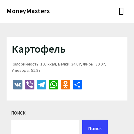
Перейти
MoneyMasters
к
содержимому
Картофель
Калорийность: 103 ккал, Белки: 34.0 г, Жиры: 30.0 г,
Углеводы: 51.9 г
VK
Viber
Telegram
WhatsApp
Odnoklassniki
Отправить
ПОИСК
Поиск