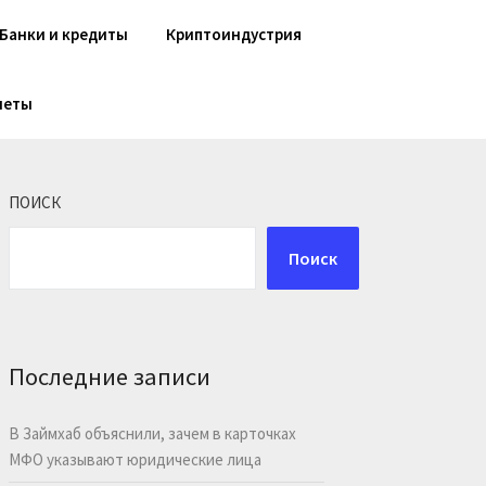
Банки и кредиты
Криптоиндустрия
шеты
ПОИСК
Поиск
Последние записи
В Займхаб объяснили, зачем в карточках
МФО указывают юридические лица