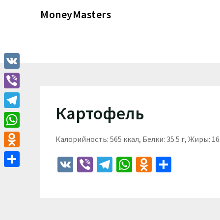
Перейти
MoneyMasters
к
содержимому
VK
Viber
Картофель
Telegram
WhatsApp
Калорийность: 565 ккал, Белки: 35.5 г, Жиры: 16.
Odnoklassniki
VK
Viber
Telegram
WhatsApp
Odnoklass
Отпра
Отправить