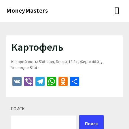
Перейти
MoneyMasters
к
содержимому
Картофель
Калорийность: 536 ккал, Белки: 18.8 г, Жиры: 46.0 г,
Углеводы: 51.4 г
VK
Viber
Telegram
WhatsApp
Odnoklassniki
Отправить
ПОИСК
Поиск