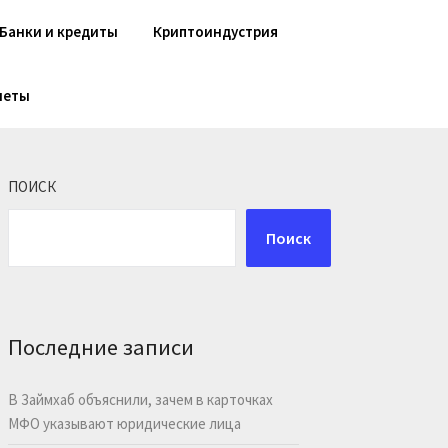
Банки и кредиты
Криптоиндустрия
шеты
ПОИСК
Поиск
Последние записи
В Займхаб объяснили, зачем в карточках
МФО указывают юридические лица