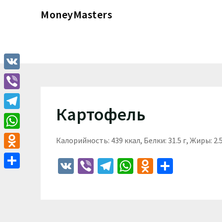
Перейти
MoneyMasters
к
содержимому
VK
Viber
Картофель
Telegram
WhatsApp
Калорийность: 439 ккал, Белки: 31.5 г, Жиры: 2.5
Odnoklassniki
VK
Viber
Telegram
WhatsApp
Odnoklass
Отпра
Отправить