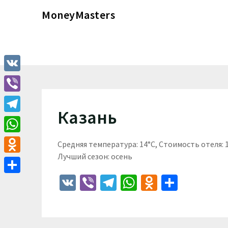
Перейти
MoneyMasters
к
содержимому
VK
Viber
Казань
Telegram
WhatsApp
Средняя температура: 14°C, Стоимость отеля:
Лучший сезон: осень
Odnoklassniki
VK
Viber
Telegram
WhatsApp
Odnoklass
Отпра
Отправить