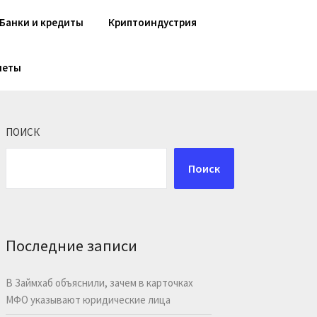
Банки и кредиты
Криптоиндустрия
шеты
ПОИСК
Поиск
Последние записи
В Займхаб объяснили, зачем в карточках
МФО указывают юридические лица