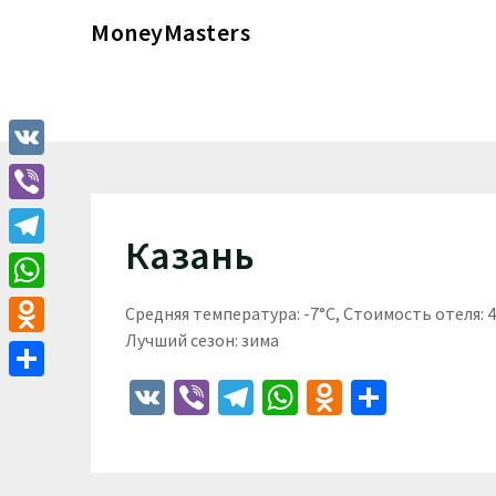
Перейти
MoneyMasters
к
содержимому
VK
Viber
Казань
Telegram
WhatsApp
Средняя температура: -7°C, Стоимость отеля:
Лучший сезон: зима
Odnoklassniki
VK
Viber
Telegram
WhatsApp
Odnoklass
Отпра
Отправить