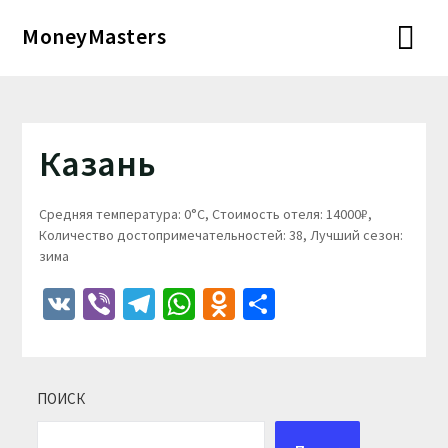
Перейти
MoneyMasters
к
содержимому
Казань
Средняя температура: 0°C, Стоимость отеля: 14000₽,
Количество достопримечательностей: 38, Лучший сезон:
зима
VK
Viber
Telegram
WhatsApp
Odnoklassniki
Отправить
ПОИСК