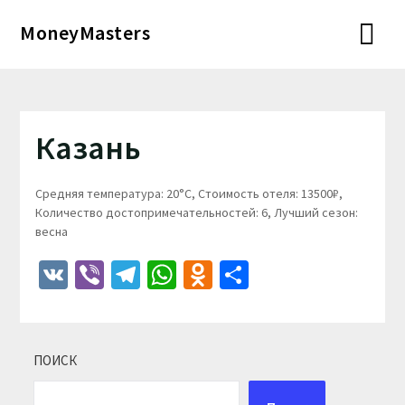
Перейти
MoneyMasters
к
содержимому
Казань
Средняя температура: 20°C, Стоимость отеля: 13500₽,
Количество достопримечательностей: 6, Лучший сезон:
весна
VK
Viber
Telegram
WhatsApp
Odnoklassniki
Отправить
ПОИСК