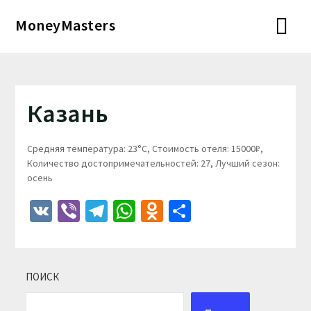
Перейти
MoneyMasters
к
содержимому
Казань
Средняя температура: 23°C, Стоимость отеля: 15000₽,
Количество достопримечательностей: 27, Лучший сезон:
осень
VK
Viber
Telegram
WhatsApp
Odnoklassniki
Отправить
ПОИСК