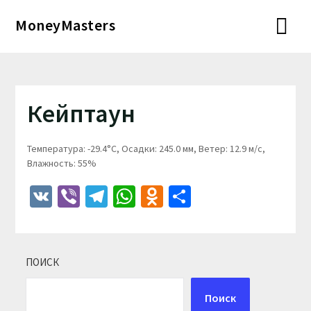
Перейти
MoneyMasters
к
содержимому
Кейптаун
Температура: -29.4°C, Осадки: 245.0 мм, Ветер: 12.9 м/с,
Влажность: 55%
VK
Viber
Telegram
WhatsApp
Odnoklassniki
Отправить
ПОИСК
Поиск