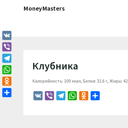
Перейти
MoneyMasters
к
содержимому
VK
Viber
Клубника
Telegram
WhatsApp
Калорийность: 100 ккал, Белки: 31.6 г, Жиры: 42.
Odnoklassniki
VK
Viber
Telegram
WhatsApp
Odnoklass
Отпра
Отправить