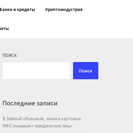
Банки и кредиты
Криптоиндустрия
шеты
ПОИСК
Поиск
Последние записи
В Займхаб объяснили, зачем в карточках
МФО указывают юридические лица