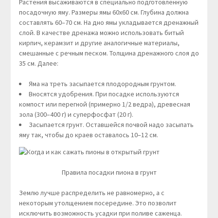
Растения высаживаются в специально подготовленную
посадочную яму. Размеры ямы 60х60 см. Глубина должна
составлять 60–70 см. На дно ямы укладывается дренажный
слой. В качестве дренажа можно использовать битый
кирпич, керамзит и другие аналогичные материалы,
смешанные с речным песком. Толщина дренажного слоя до
35 см. Далее:
Яма на треть засыпается плодородным грунтом.
Вносятся удобрения. При посадке используются
компост или перегной (примерно 1/2 ведра), древесная
зола (300–400 г) и суперфосфат (20 г).
Засыпается грунт. Оставшейся почвой надо засыпать
яму так, чтобы до краев оставалось 10–12 см.
Правила посадки пиона в грунт
Землю лучше распределить не равномерно, а с
некоторым утолщением посередине. Это позволит
исключить возможность усадки при поливе саженца.