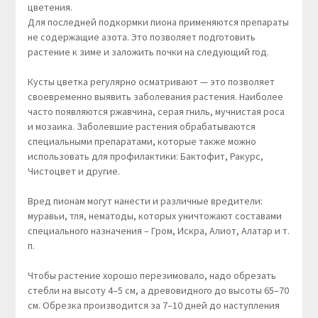
цветения.
Для последней подкормки пиона применяются препараты
не содержащие азота. Это позволяет подготовить
растение к зиме и заложить почки на следующий год.
Кусты цветка регулярно осматривают — это позволяет
своевременно выявить заболевания растения. Наиболее
часто появляются ржавчина, серая гниль, мучнистая роса
и мозаика. Заболевшие растения обрабатываются
специальными препаратами, которые также можно
использовать для профилактики: Бактофит, Ракурс,
Чистоцвет и другие.
Вред пионам могут нанести и различные вредители:
муравьи, тля, нематоды, которых уничтожают составами
специального назначения – Гром, Искра, Алиот, Алатар и т.
п.
Чтобы растение хорошо перезимовало, надо обрезать
стебли на высоту 4–5 см, а древовидного до высоты 65–70
см. Обрезка производится за 7–10 дней до наступления