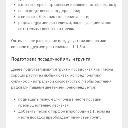
в местах с ярко выраженным «парниковым эффектом»;
непосредственно под деревьями;
в низинах с большим скоплением влаги;
рядом с другими растениями, поглощающими много
питательных веществ из почвы.
Оптимальное расстояние между кустами пионов или
пионами и другими растениями — 1–1,5 м.
Подготовка посадочной ямы и грунта
Далее подготавливаются грунт и посадочная яма. Пионы
хорошо растут на любых почвах, но предпочитают
суглинок с нейтральной кислотностью. Чтобы растения
радовали пышным цветением, рекомендуется:
подмешать глину, если почва в месте посадки
преимущественно песчаная;
добавить песок с торфом в пропорции 1:1, если на
месте посадки преобладает глинистый грунт.