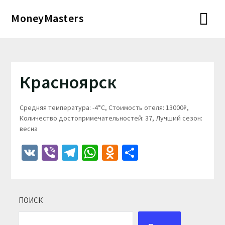
Перейти
MoneyMasters
к
содержимому
Красноярск
Средняя температура: -4°C, Стоимость отеля: 13000₽,
Количество достопримечательностей: 37, Лучший сезон:
весна
VK
Viber
Telegram
WhatsApp
Odnoklassniki
Отправить
ПОИСК