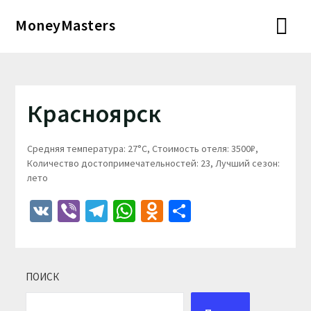
Перейти
MoneyMasters
к
содержимому
Красноярск
Средняя температура: 27°C, Стоимость отеля: 3500₽,
Количество достопримечательностей: 23, Лучший сезон:
лето
VK
Viber
Telegram
WhatsApp
Odnoklassniki
Отправить
ПОИСК