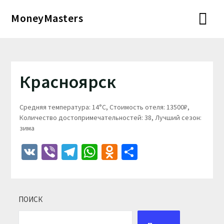
Перейти
MoneyMasters
к
содержимому
Красноярск
Средняя температура: 14°C, Стоимость отеля: 13500₽,
Количество достопримечательностей: 38, Лучший сезон:
зима
VK
Viber
Telegram
WhatsApp
Odnoklassniki
Отправить
ПОИСК