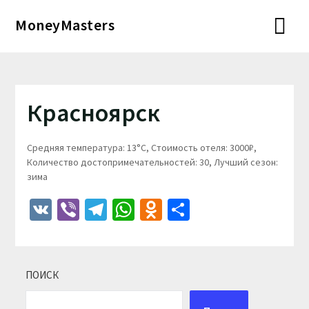
Перейти
MoneyMasters
к
содержимому
Красноярск
Средняя температура: 13°C, Стоимость отеля: 3000₽,
Количество достопримечательностей: 30, Лучший сезон:
зима
VK
Viber
Telegram
WhatsApp
Odnoklassniki
Отправить
ПОИСК