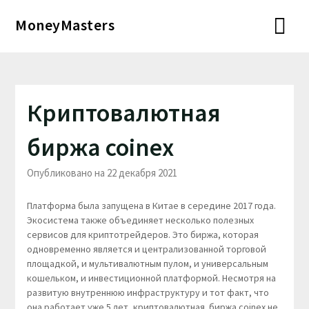
Перейти
MoneyMasters
к
содержимому
Криптовалютная
биржа coinex
Опубликовано на 22 декабря 2021
Платформа была запущена в Китае в середине 2017 года.
Экосистема также объединяет несколько полезных
сервисов для криптотрейдеров. Это биржа, которая
одновременно является и централизованной торговой
площадкой, и мультивалютным пулом, и универсальным
кошельком, и инвестиционной платформой. Несмотря на
развитую внутреннюю инфраструктуру и тот факт, что
она работает уже 5 лет, криптовалютная биржа coinex не