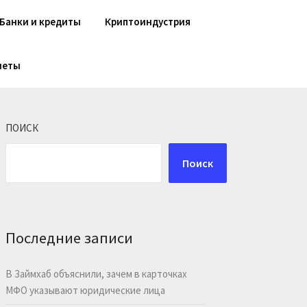
Банки и кредиты
Криптоиндустрия
шеты
ПОИСК
Поиск
Последние записи
В Займхаб объяснили, зачем в карточках
МФО указывают юридические лица