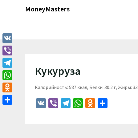
Перейти
MoneyMasters
к
содержимому
VK
Viber
Кукуруза
Telegram
WhatsApp
Калорийность: 587 ккал, Белки: 30.2 г, Жиры: 33.
Odnoklassniki
VK
Viber
Telegram
WhatsApp
Odnoklass
Отпра
Отправить