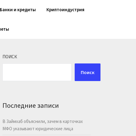
Банки и кредиты
Криптоиндустрия
шеты
ПОИСК
Поиск
Последние записи
В Займхаб объяснили, зачем в карточках
МФО указывают юридические лица