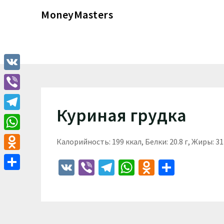
Перейти
MoneyMasters
к
содержимому
VK
Viber
Куриная грудка
Telegram
WhatsApp
Калорийность: 199 ккал, Белки: 20.8 г, Жиры: 31.
Odnoklassniki
VK
Viber
Telegram
WhatsApp
Odnoklass
Отпра
Отправить