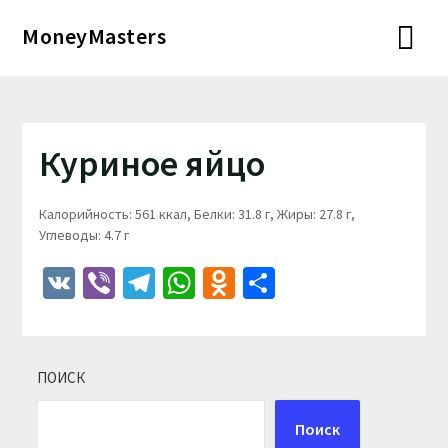
Перейти
MoneyMasters
к
содержимому
Куриное яйцо
Калорийность: 561 ккал, Белки: 31.8 г, Жиры: 27.8 г,
Углеводы: 4.7 г
VK
Viber
Telegram
WhatsApp
Odnoklassniki
Отправить
ПОИСК
Поиск