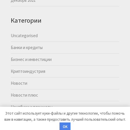
Декабрь 2021
Категории
Uncategorised
Банки и кредиты
Бизнес и инвестиции
Криптоиндустрия
Новости
Новости плюс
Ноутбуки и планшеты
Этот сайт использует куки-файлы и другие технологии, чтобы помочь
вам в навигации, а также предоставить лучший пользовательский опыт.
©2026 MoneyMasters
| Тема WordPress:
EcoCoded
OK