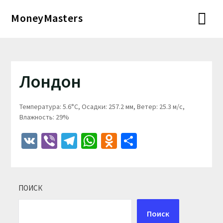
Перейти
MoneyMasters
к
содержимому
Лондон
Температура: 5.6°C, Осадки: 257.2 мм, Ветер: 25.3 м/с,
Влажность: 29%
VK
Viber
Telegram
WhatsApp
Odnoklassniki
Отправить
ПОИСК
Поиск