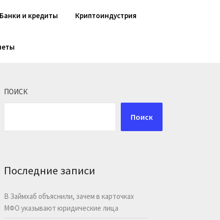
Банки и кредиты
Криптоиндустрия
шеты
ПОИСК
Поиск
Последние записи
В Займхаб объяснили, зачем в карточках
МФО указывают юридические лица