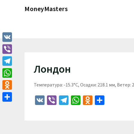
Перейти
MoneyMasters
к
содержимому
VK
Viber
Лондон
Telegram
WhatsApp
Температура: -15.3°C, Осадки: 218.1 мм, Ветер: 
Odnoklassniki
VK
Viber
Telegram
WhatsApp
Odnoklass
Отпра
Отправить